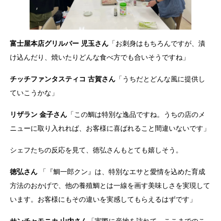
富士屋本店グリルバー 児玉さん
「お刺身はもちろんですが、漬
け込んだり、焼いたりどんな食べ方でも合いそうですね」
チッチファンタスティコ 古賀さん
「うちだとどんな風に提供し
ていこうかな」
リザラン 金子さん
「この鯛は特別な逸品ですね。うちの店のメ
ニューに取り入れれば、お客様に喜ばれること間違いないです」
シェフたちの反応を見て、徳弘さんもとても嬉しそう。
徳弘さん
「『鯛一郎クン』は、特別なエサと愛情を込めた育成
方法のおかげで、他の養殖鯛とは一線を画す美味しさを実現して
います。お客様にもその違いを実感してもらえるはずです」
サンチャモニカ 山内さん
「実際に産地を訪れて、ここまでのこ